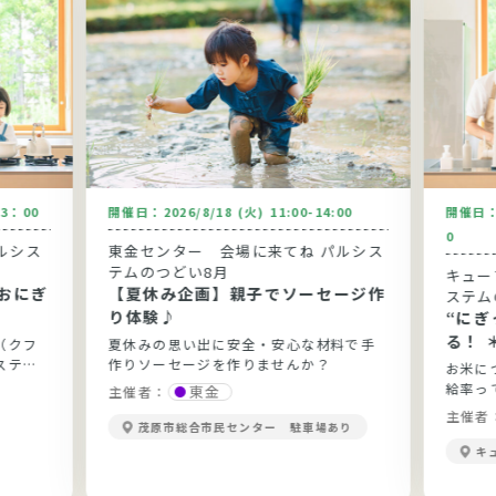
13：00
開催日：
2026/8/18 (火) 11:00-14:00
開催日
0
ルシス
東金センター 会場に来てね パルシス
テムのつどい8月
キュー
おにぎ
【夏休み企画】親子でソーセージ作
ステム
り体験♪
“に
る！ 
（クフ
夏休みの思い出に安全・安心な材料で手
ステム
作りソーセージを作りませんか？
お米に
給率っ
東金
主催者：
当？勉
主催者
茂原市総合市民センター 駐車場あり
きます
キ