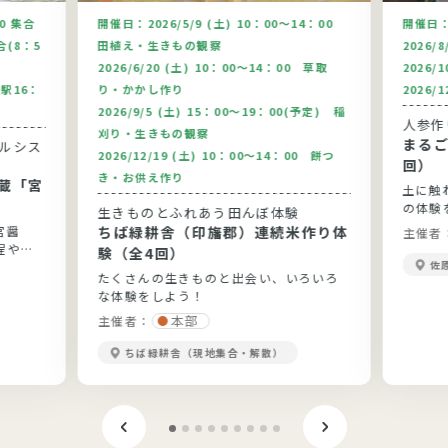
00 集合
開催日：
2026/5/9 (土) 10：00～14：00
開催日
合(8：5
田植え・生きもの観察
2026/
2026/6/20 (土) 10：00～14：00 草取
2026/
駅16：
り・かかし作り
2026/
2026/9/5 (土) 15：00～19：00(予定) 稲
人参作
刈り・生きもの観察
まるご
2026/12/19 (土) 10：00～14：00 餅つ
回）
き・お供え作り
蔵「宮
土に触
の体験
生きものとふれあう田んぼ体験
宮醤
ちば緑耕舎（印旛郡）連続米作り体
主催者
程や醤
験（全4回）
佐
たくさんの生きものと出会い、いろいろ
な体験をしよう！
本部
主催者：
ちば緑耕舎（現地集合・解散）