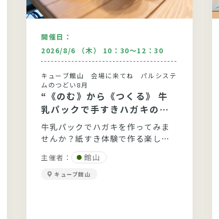
開催日：
2026/8/6 （木） 10：30～12：30
キューブ館山 会場に来てね パルシステ
ムのつどい8月
“《のむ》から《つくる》 牛
乳パックで手すきハガキの贈
り物”
牛乳パックでハガキを作ってみま
せんか？紙すき体験で作る楽し
さ、大変さを実感してみましょ(^_
館山
主催者：
-)-☆
キューブ館山