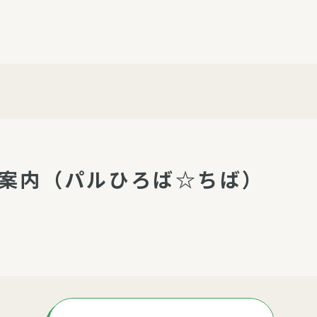
介護・福祉
家事サービス
保
理事会
子育て支援
平和活動・反貧困
付き高齢者向け住
家事代行
エアコンクリーニング
ビス（通所介護）
コミュ
ハウスクリーニング
庭木の剪定・伐採
ご案内（パルひろば☆ちば）
支援
襖・障子・網戸・畳の貼り
ぱる通信
替え
ぱる松戸六実イン
ム