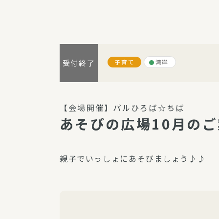
パルシステム利用ガイド
子育て
湾岸
受付終了
サービス
宅
デイサー
【会場開催】パルひろば☆ちば
訪問介護
あそびの広場10月の
居宅介護
にじいろ
親子でいっしょにあそびましょう♪♪
にじいろ
スタグラ