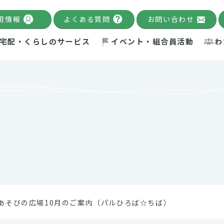
用情報
よくある質問
お問い合わせ
宅配・くらしのサービス
イベント・組合員活動
わ
千葉限定カタログ
「Palnote」
システムの宅配
念・ビジョン
ベント情報
環境への取り組み
理事長メッセージ
組合員活動
産
Pal's Dining
検索
テム・キューブ
ント
alnote」
サポーター・モニター
エネルギー政策
普通食
パルひ
交流産
までのあゆみ
事業・活動報告
リデュース・リユース・リサ
レポート
ックナンバー
自主的活動グループ
制限食
パルひ
産直だ
ドを複数入力すると件数を絞り込むことができます。
イクル
紙
te掲載レシピ
介護食
、間をスペース（空白）で区切ってください。
あそびの広場10月のご案内（パルひろば☆ちば）
：手数料 減免）