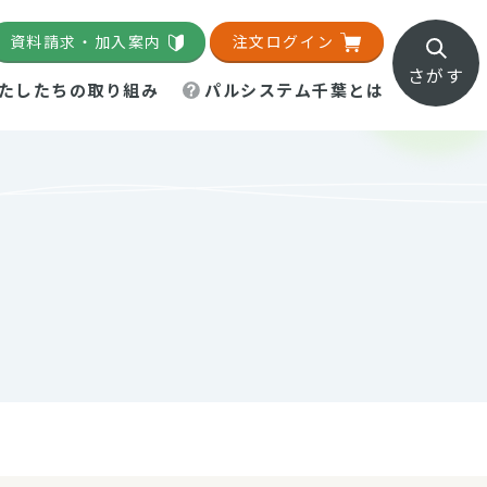
資料請求・加入案内
注文ログイン
さがす
たしたちの取り組み
パルシステム千葉とは
地域活動施設
直営農場
直交流・産地紹介
生協の夕食宅配
組織概要
パルシステム千葉のお店
事業所一覧
「パルひろば」
パルグリーンファーム
ろば☆ちば
地紹介
移動販売車まごころ便
パルグリーンファーム通信
理事会・監事会
総代・総代会
パルグリーンファーム公式
ろば☆おおたかの森
より
インスタグラム
・医療食
葉物野菜のレシピ
電子公告（定款）