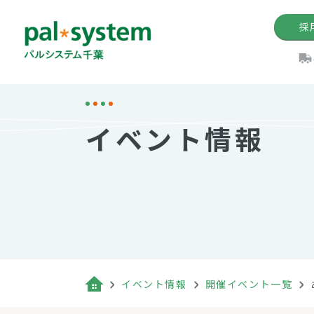
採
機関紙
パル
理
イ
イベント情報
手数料の減免制度
定款・約款・方針
パルシス
開催イベ
Web版「P
法人版パルシステム
個人情報保護方針
これ
イベント
機関紙バ
キーワー
地域情報
Palno
その場合
パルシステム千葉活用術
イベント情報
開催イベント一覧
（検索例