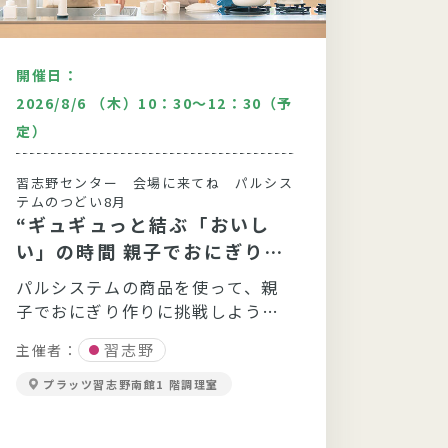
開催日：
開催日
2026/8/6 （木）10：30～12：30（予
2026
定）
３０（
習志野センター 会場に来てね パルシス
柏セン
テムのつどい8月
のつど
“ギュギュっと結ぶ「おいし
“【
い」の時間 親子でおにぎり大
り♪
作戦！”
モチ
パルシステムの商品を使って、親
食育
子でおにぎり作りに挑戦しよう！
む手
どれが一番おいしいかな♪
す！
習志野
主催者：
主催者
プラッツ習志野南館1 階調理室
こ