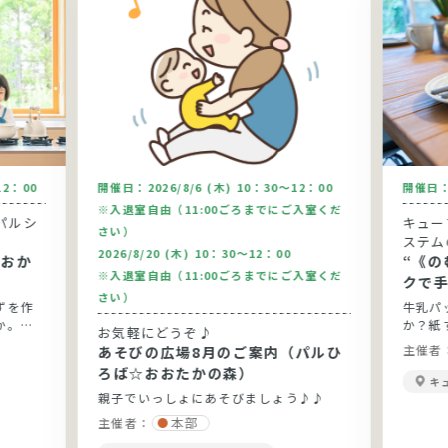
12：00
開催日：
2026/8/6 (木) 10：30～12：00
開催日
※入退室自由（11:00ごろまでにご入室くだ
パルシ
キュー
さい）
ステム
2026/8/20 (木) 10：30～12：00
“《の
※入退室自由（11:00ごろまでにご入室くだ
クで
さい）
ずを作
牛乳パ
か。今
か？紙
お気軽にどうぞ♪
りま
実感して
主催者
あそびの広場8月のご案内（パルひ
です。
ろば☆おおたかの森）
キ
親子でいっしょにあそびましょう♪♪
本部
主催者：