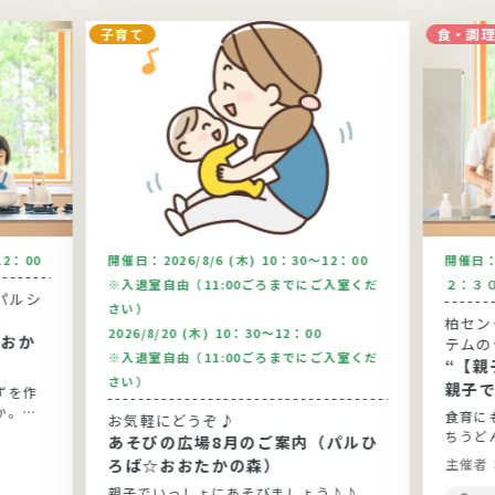
子育て
食・調
12：00
開催日：
2026/8/6 (木) 10：30～12：00
開催日
※入退室自由（11:00ごろまでにご入室くだ
２：３
パルシ
さい）
柏セン
2026/8/20 (木) 10：30～12：00
テムの
※入退室自由（11:00ごろまでにご入室くだ
“【
さい）
親子で
ずを作
手打ち
か。今
食育に
お気軽にどうぞ♪
りま
ちうど
あそびの広場8月のご案内（パルひ
です。
ろば☆おおたかの森）
主催者
親子でいっしょにあそびましょう♪♪