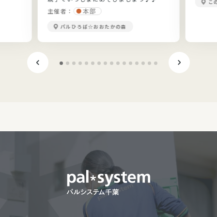
こ
本部
主催者：
パルひろば☆おおたかの森