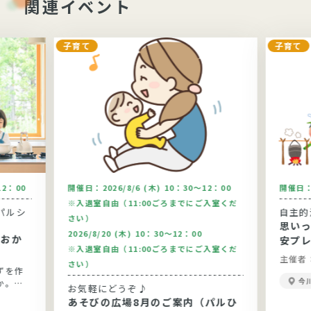
関連イベント
子育て
子育て
12：00
開催日：
2026/8/6 (木) 10：30～12：00
開催日
※入退室自由（11:00ごろまでにご入室くだ
パルシ
自主的
さい）
思い
2026/8/20 (木) 10：30～12：00
安プ
※入退室自由（11:00ごろまでにご入室くだ
主催者
さい）
ずを作
今
か。今
お気軽にどうぞ♪
りま
あそびの広場8月のご案内（パルひ
です。