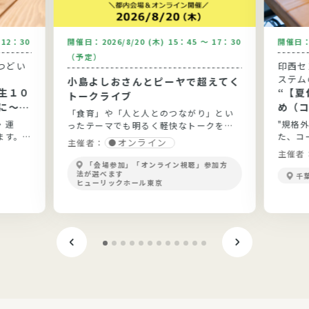
～12：30
開催日：
2026/8/20 (木) 15：45 ～ 17：30
開催日
（予定）
つどい
印西セ
ステム
小島よしおさんとピーヤで超えてく
生１０
“【夏休
トークライブ
に～健
め（
「食育」や「人と人とのつながり」とい
と実践
う”
・運
"規格
ったテーマでも明るく軽快なトークを展
ます。
た、コ
開！
オンライン
主催者：
ょう。
主催者
「会場参加」「オンライン視聴」参加方
法が選べます
千
ヒューリックホール東京